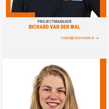
PROJECTMANAGER
RICHARD VAN DER WAL
rvdwal@ruitersneek.nl