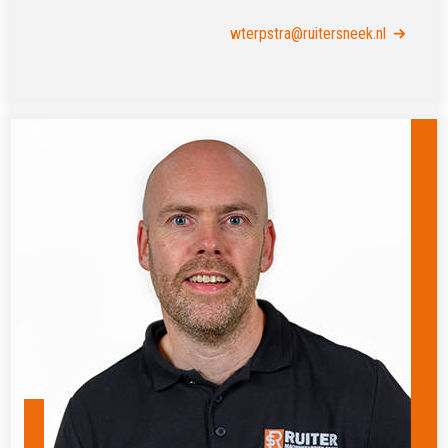
wterpstra@ruitersneek.nl