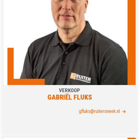
VERKOOP
GABRIËL FLUKS
gfluks@ruitersneek.nl