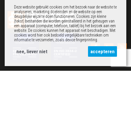
Deze website gebruikt cookies om het bezoek naar de website te
analyseren, marketing doeleinden en de website op een
deugdelijke wijze te doen functioneren. Cookies zijn kleine
(tekst) bestanden die worden geïnstalleerd in het geheugen van
een apparaat (computer, telefoon, tablet) bij het bezoek aan een
website. De cookies kunnen het apparaat niet beschadigen. Met
cookies word hier ook bedoeld vergelijkbare technieken om
informatie te verzamelen, zoals device fingerprinting.
nee, liever niet
accepteren
Contact
Kolenbranderstraat 2
8601 VC Sneek
0515 44 55 30
administratie@ruitersneek.nl
Informatie
Afdelingen
Over ons
Constructie
Nieuws
Verspaning