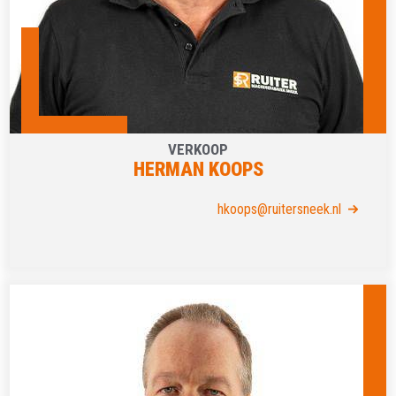
VERKOOP
HERMAN KOOPS
hkoops@ruitersneek.nl