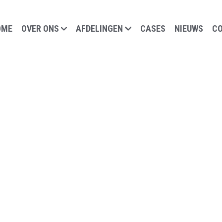
OME
OVER ONS
AFDELINGEN
CASES
NIEUWS
C