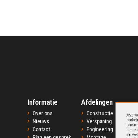
Informatie
Afdelingen
Over ons
Constructie
Deze we
marketi
Nieuws
Verspaning
functio
Contact
Engineering
het geh
een web
Plan een gesprek
Montage